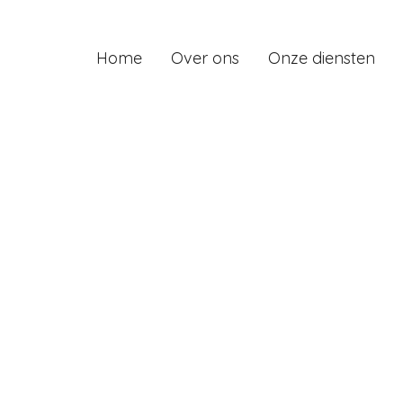
Home
Over ons
Onze diensten
Sandra blinkt uit in het post payroll-p
inzicht en haar oog voor detail. Ze c