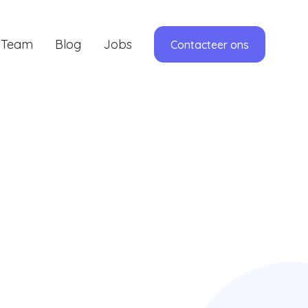
Team
Blog
Jobs
Contacteer ons
roces dankzij haar scherp analytisch
ombineert een rustige en betrouwbare